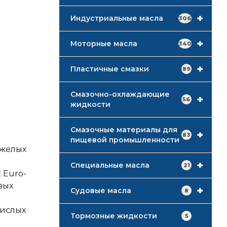
+
Индустриальные масла
306
+
Моторные масла
340
+
Пластичные смазки
89
Смазочно-охлаждающие
+
56
жидкости
Смазочные материалы для
+
83
пищевой промышленности
яжелых
+
Специальные масла
21
 Euro-
вых
+
Судовые масла
8
кислых
Тормозные жидкости
5