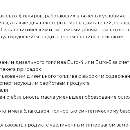
ажевых фильтров, работающих в тяжелых условиях
ны, а также для некоторых типов двигателей, осна
R и каталитическими системами доочистки выхлоп
сплуатирующейся на дизельном топливе с высоким
нии дизельного топлива Euro-4 или Euro-5 за счет
пакета присадок
ользовании дизельного топлива с высоким содержа
испергирующим свойствам продукта
еля
я стабильность масла уменьшает образование отл
о климата благодаря полностью синтетическому баз
льзовать продукт с увеличенным интервалом заме