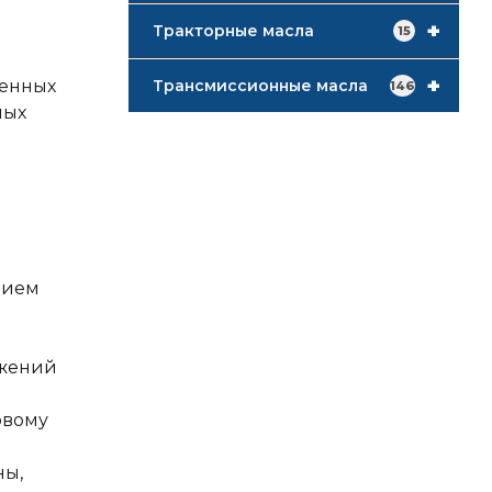
+
Тракторные масла
15
+
щенных
Трансмиссионные масла
146
ных
нием
ожений
овому
ны,