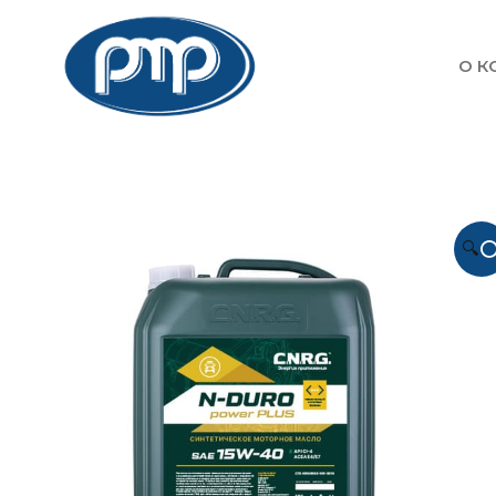
О К
🔍