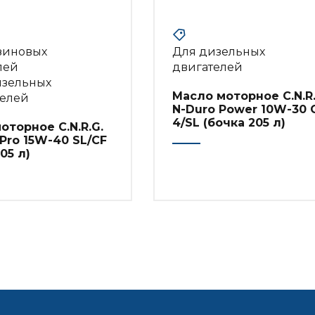
зиновых
Для дизельных
лей
двигателей
изельных
Масло моторное C.N.R.
телей
N-Duro Power 10W-30 C
4/SL (бочка 205 л)
оторное C.N.R.G.
 Pro 15W-40 SL/CF
05 л)