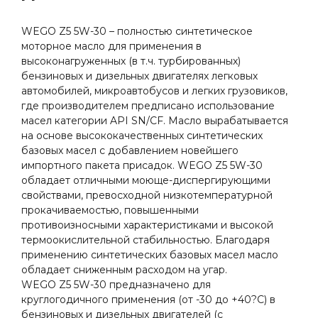
WEGO Z5 5W-30 – полностью синтетическое
моторное масло для применения в
высоконагруженных (в т.ч. турбированных)
бензиновых и дизельных двигателях легковых
автомобилей, микроавтобусов и легких грузовиков,
где производителем предписано использование
масел категории API SN/CF. Масло вырабатывается
на основе высококачественных синтетических
базовых масел с добавлением новейшего
импортного пакета присадок. WEGO Z5 5W-30
обладает отличными моюще-диспергирующими
свойствами, превосходной низкотемпературной
прокачиваемостью, повышенными
противоизносными характеристиками и высокой
термоокислительной стабильностью. Благодаря
применению синтетических базовых масел масло
обладает сниженным расходом на угар.
WEGO Z5 5W-30 предназначено для
круглогодичного применения (от -30 до +40?С) в
бензиновых и дизельных двигателей (с