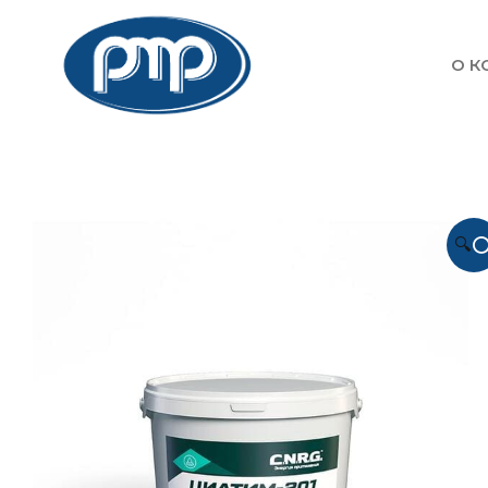
О К
🔍