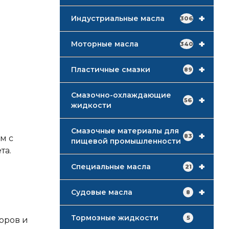
+
Индустриальные масла
306
+
Моторные масла
340
+
Пластичные смазки
89
Смазочно-охлаждающие
+
56
жидкости
Смазочные материалы для
+
83
м с
пищевой промышленности
та.
+
Специальные масла
21
+
Судовые масла
8
Тормозные жидкости
5
оров и