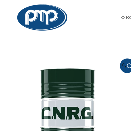
О К
🔍