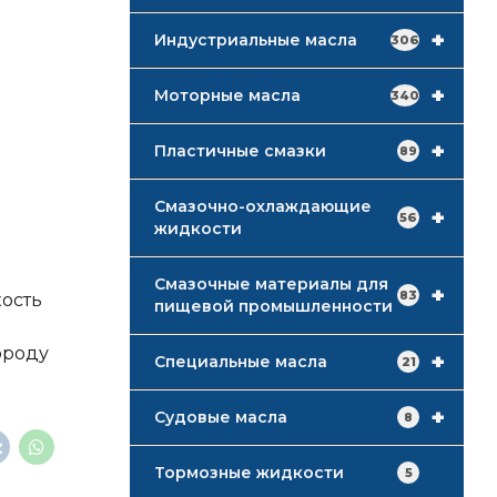
+
Индустриальные масла
306
+
Моторные масла
340
+
Пластичные смазки
89
Смазочно-охлаждающие
+
56
жидкости
Смазочные материалы для
+
83
кость
пищевой промышленности
ороду
+
Специальные масла
21
+
Судовые масла
8
Тормозные жидкости
5