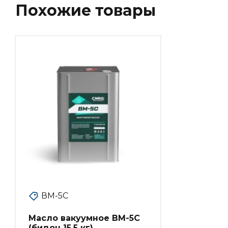
Похожие товары
ВМ-5С
Масло вакуумное ВМ-5С
(бидон 15,5 кг)