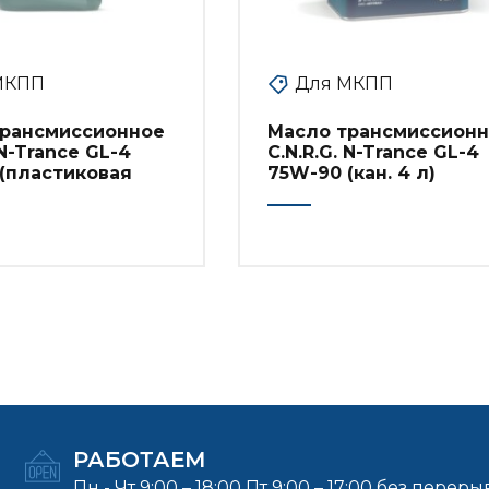
МКПП
Для МКПП
трансмиссионное
Масло трансмиссион
 N-Trance GL-4
C.N.R.G. N-Trance GL-4
(пластиковая
75W-90 (кан. 4 л)
РАБОТАЕМ
Пн - Чт 9:00 – 18:00 Пт 9:00 – 17:00 без переры