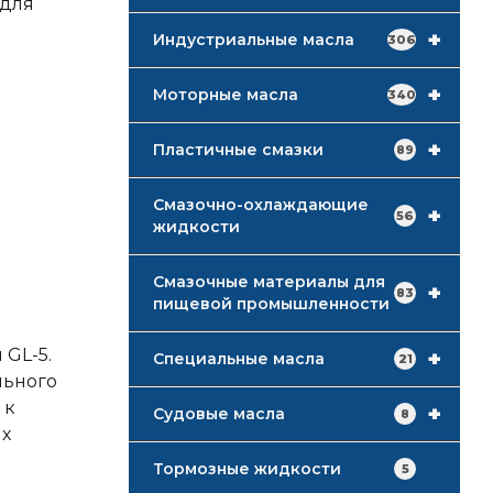
 для
+
Индустриальные масла
306
+
Моторные масла
340
+
Пластичные смазки
89
Смазочно-охлаждающие
+
56
жидкости
Смазочные материалы для
+
83
пищевой промышленности
 GL-5.
+
Специальные масла
21
льного
 к
+
Судовые масла
8
их
Тормозные жидкости
5