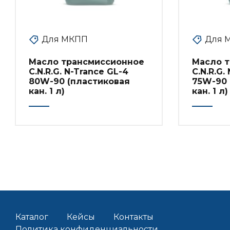
Для МКПП
Для 
Масло трансмиссионное
Масло 
C.N.R.G. N-Trance GL-4
C.N.R.G.
80W-90 (пластиковая
75W-90 
кан. 1 л)
кан. 1 л)
Каталог
Кейсы
Контакты
Политика конфиденциальности