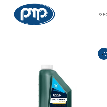
О К
🔍