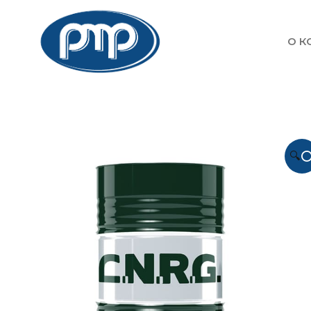
О К
🔍