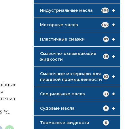
+
Индустриальные масла
306
+
Моторные масла
340
+
Пластичные смазки
89
Смазочно-охлаждающие
+
56
жидкости
Смазочные материалы для
+
83
пищевой промышленности
опфных
ия
+
Специальные масла
21
тся из
+
Судовые масла
8
 °С.
Тормозные жидкости
5