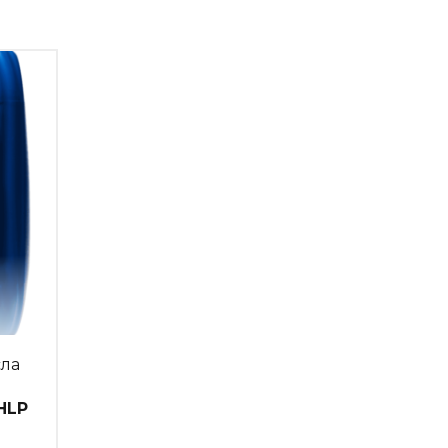
ла
HLP