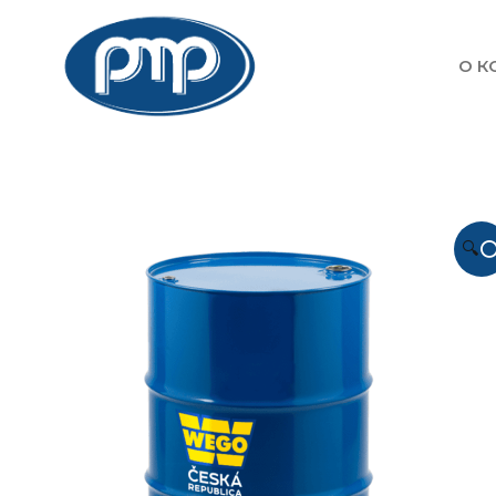
О К
🔍