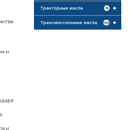
+
Тракторные масла
15
честве
+
Трансмиссионные масла
146
рм и
одаря
в
ла и