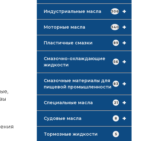
+
Индустриальные масла
306
+
Моторные масла
340
+
Пластичные смазки
89
Смазочно-охлаждающие
+
56
жидкости
Смазочные материалы для
+
83
пищевой промышленности
ые,
ивы
+
Специальные масла
21
+
Судовые масла
8
нения
Тормозные жидкости
5