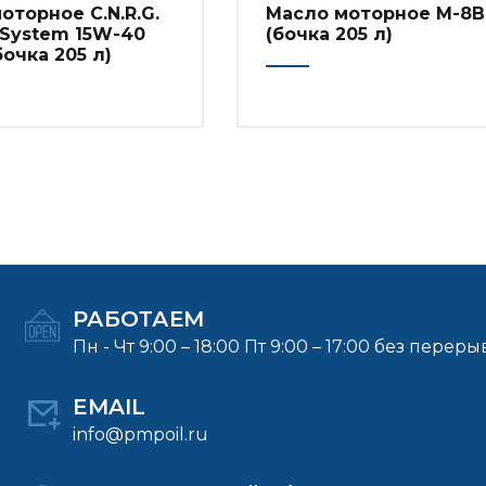
оторное C.N.R.G.
Масло моторное М-8В
 System 15W-40
(бочка 205 л)
бочка 205 л)
РАБОТАЕМ
Пн - Чт 9:00 – 18:00 Пт 9:00 – 17:00 без переры
EMAIL
info@pmpoil.ru