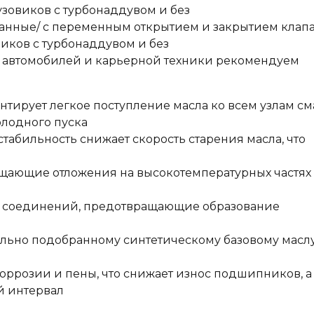
зовиков с турбонаддувом и без
нные/ с переменным открытием и закрытием клап
иков с турбонаддувом и без
 автомобилей и карьерной техники рекомендуем
тирует легкое поступление масла ко всем узлам см
олодного пуска
табильность снижает скорость старения масла, что
щающие отложения на высокотемпературных частях
х соединений, предотвращающие образование
ельно подобранному синтетическому базовому маслу
оррозии и пены, что снижает износ подшипников, а
й интервал