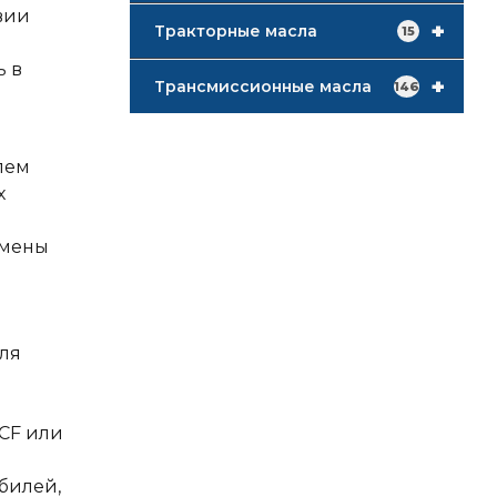
вии
+
Тракторные масла
15
ь в
+
Трансмиссионные масла
146
лем
х
амены
для
CF или
билей,