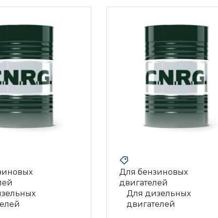
зиновых
Для бензиновых
лей
двигателей
изельных
Для дизельных
телей
двигателей