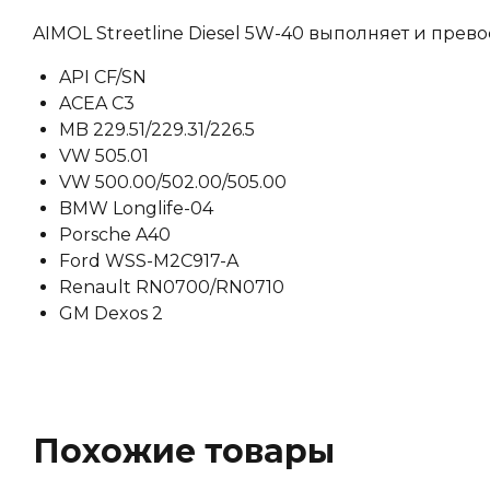
AIMOL Streetline Diesel 5W-40 выполняет и пр
API CF/SN
ACEA C3
MB 229.51/229.31/226.5
VW 505.01
VW 500.00/502.00/505.00
BMW Longlife-04
Porsche A40
Ford WSS-M2C917-A
Renault RN0700/RN0710
GM Dexos 2
Похожие товары