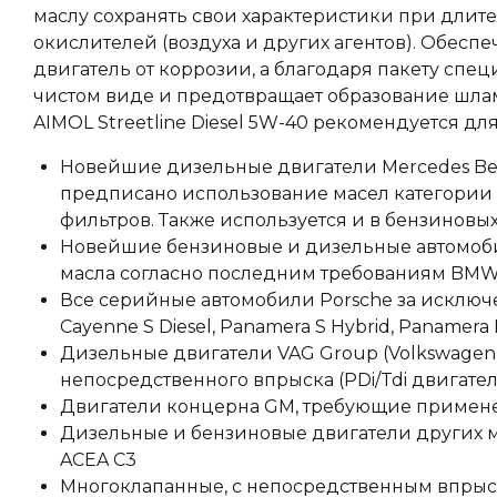
маслу сохранять свои характеристики при длит
окислителей (воздуха и других агентов). Обесп
двигатель от коррозии, а благодаря пакету сп
чистом виде и предотвращает образование шла
AIMOL Streetline Diesel 5W-40 рекомендуется д
Новейшие дизельные двигатели Mercedes Benz
предписано использование масел категории
фильтров. Также используется и в бензиновы
Новейшие бензиновые и дизельные автомоб
масла согласно последним требованиям BMW 
Все серийные автомобили Porsche за исключени
Cayenne S Diesel, Panamera S Hybrid, Panamera 
Дизельные двигатели VAG Group (Volkswagen, 
непосредственного впрыска (PDi/Tdi двигате
Двигатели концерна GM, требующие примене
Дизельные и бензиновые двигатели других м
ACEA C3
Многоклапанные, с непосредственным впрыс