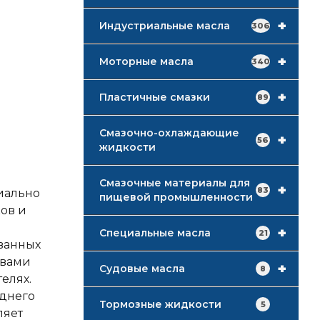
+
Индустриальные масла
306
+
Моторные масла
340
+
Пластичные смазки
89
Смазочно-охлаждающие
+
56
жидкости
Смазочные материалы для
+
83
циально
пищевой промышленности
ов и
+
Специальные масла
21
ованных
твами
+
Судовые масла
8
елях.
еднего
Тормозные жидкости
5
ляет