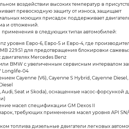
ельном воздействии высоких температур в присутст
ечивает превосходную защиту от износа, защищает
ециальных моющих присадок поддерживает двигател
ма и отложений.
ля применения в следующих типах автомобилей:
 уровня Евро-6, Евро-5 и Евро-4, где производите
 MB 229.51 для предотвращения блокировки сажевы
х двигателях Mercedes Benz
или BMW с увеличенным сервисным интервалом з
Longlife-04
ем Cayenne (V6), Cayenne S Hybrid, Cayenne Diesel,
Diesel
Audi, Seat и Skoda), оснащенные насос-форсункой 
ли)
ние масел спецификации GM Dexos II
арок, требующих применения масел уровня API SN/
ком топлива дизельные двигатели легковых автомо