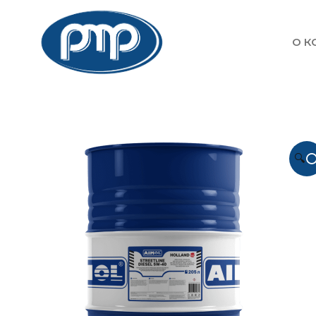
О К
🔍