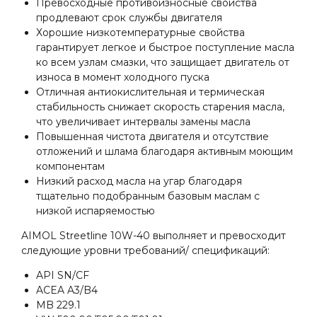
Превосходные противоизносные свойства
продлевают срок службы двигателя
Хорошие низкотемпературные свойства
гарантирует легкое и быстрое поступление масла
ко всем узлам смазки, что защищает двигатель от
износа в момент холодного пуска
Отличная антиокислительная и термическая
стабильность снижает скорость старения масла,
что увеличивает интервалы замены масла
Повышенная чистота двигателя и отсутствие
отложений и шлама благодаря активным моющим
компонентам
Низкий расход масла на угар благодаря
тщательно подобранным базовым маслам с
низкой испаряемостью
AIMOL Streetline 10W-40 выполняет и превосходит
следующие уровни требований/ спецификаций:
API SN/CF
ACEA A3/B4
MB 229.1