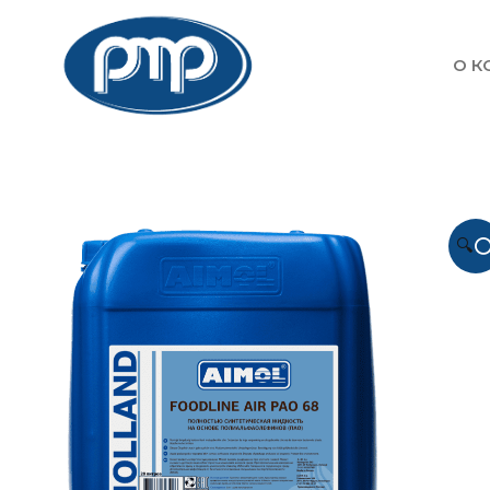
О К
🔍