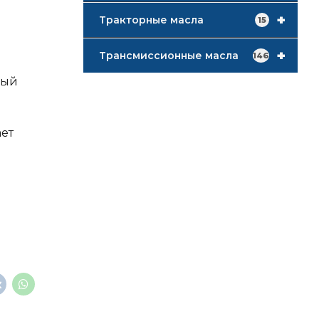
+
Тракторные масла
15
+
Трансмиссионные масла
146
ный
ает