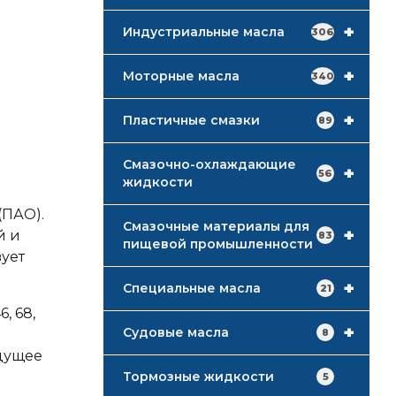
+
Индустриальные масла
306
+
Моторные масла
340
+
Пластичные смазки
89
Смазочно-охлаждающие
+
56
жидкости
(ПАО).
Смазочные материалы для
+
й и
83
пищевой промышленности
ует
+
Специальные масла
21
, 68,
+
Судовые масла
8
дущее
Тормозные жидкости
5